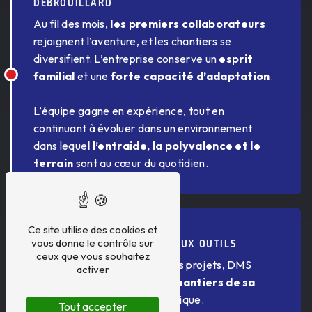
DÉBROUILLARD
Au fil des mois,
les premiers collaborateurs
rejoignent l’aventure, et les chantiers se
diversifient. L’entreprise conserve un
esprit
familial
et une
forte capacité d’adaptation
.
L’équipe gagne en expérience, tout en
continuant à évoluer dans un environnement
dans leque
l l’entraide, la polyvalence et le
terrain
sont au cœur du quotidien.
2015 – 2018
Ce site utilise des cookies et
vous donne le contrôle sur
STRUCTURATION ET NOUVEAUX OUTILS
ceux que vous souhaitez
Avec la montée en charge des projets, DMS
activer
décide de
rapprocher les chantiers de sa
base
pour améliorer sa logistique.
Tout accepter