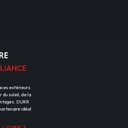
RE
LLIANCE
aces extérieurs
du soleil, de la
avantages. DURR
partenaire idéal
.
-LOIRE ?