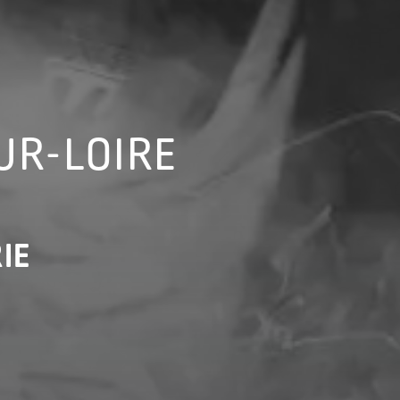
UR-LOIRE
IE