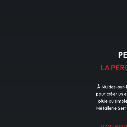
P
LA PER
À Muides-sur-L
pour créer un e
pluie ou simpl
Métallerie Serr
POURQUO