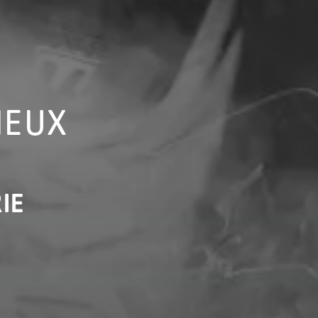
IEUX
IE