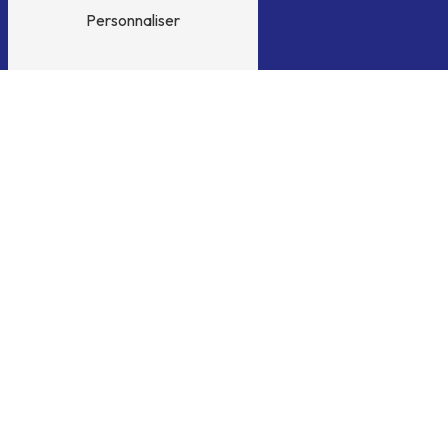
Personnaliser
N'HÉSITEZ PAS À NOUS
CONTACTER