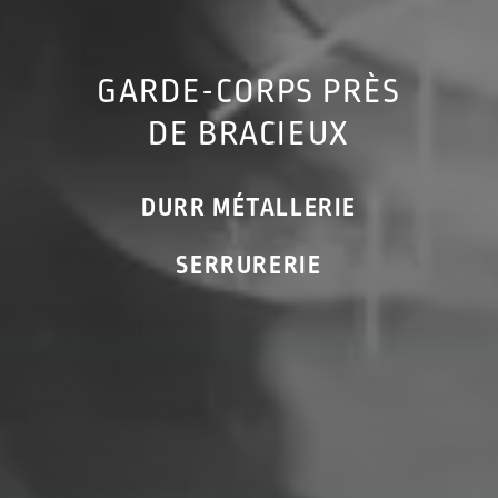
GARDE-CORPS PRÈS
DE BRACIEUX
DURR MÉTALLERIE
SERRURERIE